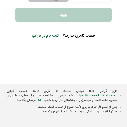
ورود
حساب کاربری ندارید؟
ثبت نام در فارابی
کاربر گرامی لطفا بررسی نمایید که آدرس دامنه حساب فارابی
https://account.irfarabi.com
باشد. درصورت مشاهده هر نوع مغایرت با آدرس
مذکور، ادامه نداده و موضوع را با پشتیبانی فارابی به شماره
۱۵۶۱
در میان بگذارید.
پس از اتمام کار خود، بر روی دکمه خروج از حساب کلیک نمایید.
هرگز اطلاعات رمز پیامکی خود را در اختیار دیگران قرار ندهید.