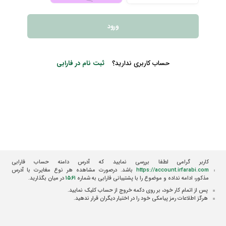
ورود
حساب کاربری ندارید؟
ثبت نام در فارابی
کاربر گرامی لطفا بررسی نمایید که آدرس دامنه حساب فارابی
https://account.irfarabi.com
باشد. درصورت مشاهده هر نوع مغایرت با آدرس
مذکور، ادامه نداده و موضوع را با پشتیبانی فارابی به شماره
۱۵۶۱
در میان بگذارید.
پس از اتمام کار خود، بر روی دکمه خروج از حساب کلیک نمایید.
هرگز اطلاعات رمز پیامکی خود را در اختیار دیگران قرار ندهید.