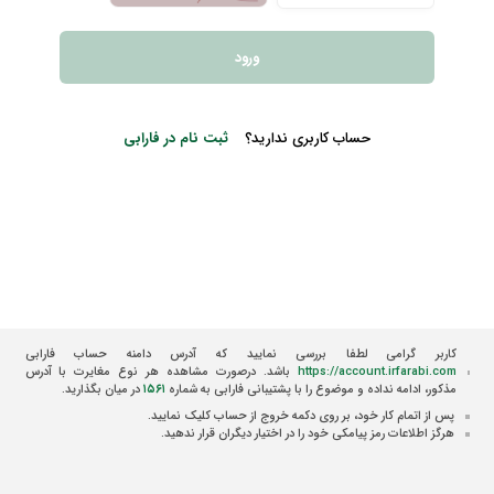
ورود
حساب کاربری ندارید؟
ثبت نام در فارابی
کاربر گرامی لطفا بررسی نمایید که آدرس دامنه حساب فارابی
https://account.irfarabi.com
باشد. درصورت مشاهده هر نوع مغایرت با آدرس
مذکور، ادامه نداده و موضوع را با پشتیبانی فارابی به شماره
۱۵۶۱
در میان بگذارید.
پس از اتمام کار خود، بر روی دکمه خروج از حساب کلیک نمایید.
هرگز اطلاعات رمز پیامکی خود را در اختیار دیگران قرار ندهید.