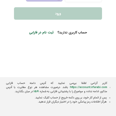
ورود
حساب کاربری ندارید؟
ثبت نام در فارابی
کاربر گرامی لطفا بررسی نمایید که آدرس دامنه حساب فارابی
https://account.irfarabi.com
باشد. درصورت مشاهده هر نوع مغایرت با آدرس
مذکور، ادامه نداده و موضوع را با پشتیبانی فارابی به شماره
۱۵۶۱
در میان بگذارید.
پس از اتمام کار خود، بر روی دکمه خروج از حساب کلیک نمایید.
هرگز اطلاعات رمز پیامکی خود را در اختیار دیگران قرار ندهید.